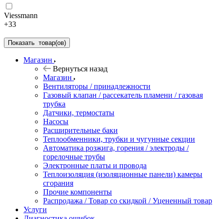
Viessmann
+33
Показать
товар(ов)
Магазин
Вернуться назад
Магазин
Вентиляторы / принадлежности
Газовый клапан / рассекатель пламени / газовая
трубка
Датчики, термостаты
Насосы
Расширительные баки
Теплообменники, трубки и чугунные секции
Автоматика розжига, горения / электроды /
горелочные трубы
Электронные платы и провода
Теплоизоляция (изоляционные панели) камеры
сгорания
Прочие компоненты
Распродажа / Товар со скидкой / Уцененный товар
Услуги
Диагностика ошибок