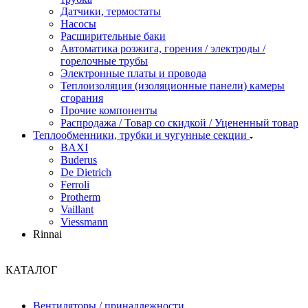
Датчики, термостаты
Насосы
Расширительные баки
Автоматика розжига, горения / электроды /
горелочные трубы
Электронные платы и провода
Теплоизоляция (изоляционные панели) камеры
сгорания
Прочие компоненты
Распродажа / Товар со скидкой / Уцененный товар
Теплообменники, трубки и чугунные секции
BAXI
Buderus
De Dietrich
Ferroli
Protherm
Vaillant
Viessmann
Rinnai
КАТАЛОГ
Вентиляторы / принадлежности