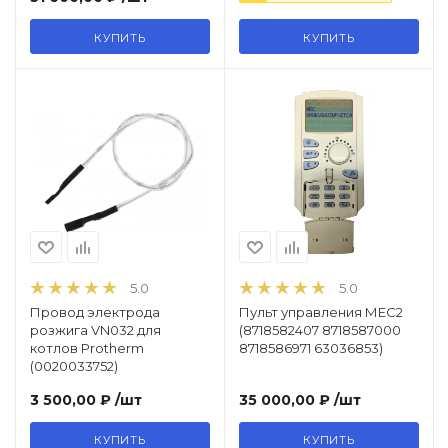
КУПИТЬ
КУПИТЬ
5.0
5.0
Провод электрода
Пульт управления МЕС2
розжига VN032 для
(8718582407 8718587000
котлов Protherm
8718586971 63036853)
(0020033752)
3 500,00 ₽
/шт
35 000,00 ₽
/шт
КУПИТЬ
КУПИТЬ