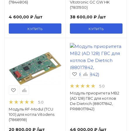
(7844806)
Vitotronic GC GW HK
/ Уцененный товар
(7831930)
4 600,00 ₽
/шт
38 600,00 ₽
/шт
КУПИТЬ
КУПИТЬ
5.0
Модуль приоритета MB2
(AD 128) ГВС для котлов
5.0
De Dietrich (88017842,
PR88017842)
Модуль RF-Modul (TCU
100) для котла Vitodens
(7868918)
20 800,00 ₽
/шт
46 000,00 ₽
/шт