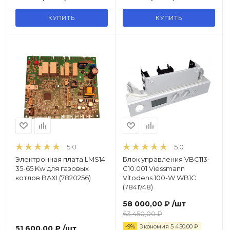
КУПИТЬ
КУПИТЬ
5.0
5.0
Электронная плата LMS14
Блок управления VBC113-
35-65 Kw для газовых
C10.001 Viessmann
котлов BAXI (7820256)
Vitodens 100-W WB1C
(7841748)
58 000,00 ₽
/шт
63 450,00 ₽
-9%
Экономия
5 450,00 ₽
51 600,00 ₽
/шт