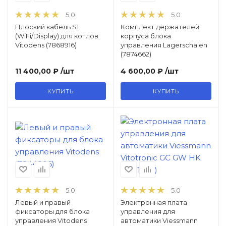
5.0
5.0
Теплообменники, трубки и
Плоский кабель S1
Комплект держателей
(WiFi/Display) для котлов
корпуса блока
чугунные секции
Vitodens (7868916)
управления Lagerschalen
(7874662)
11 400,00 ₽
/шт
4 600,00 ₽
/шт
Автоматика розжига, горения /
электроды / горелочные трубы
КУПИТЬ
КУПИТЬ
Электронные платы и провода
Теплоизоляция (изоляционные
панели) камеры сгорания
5.0
5.0
Прочие компоненты
Левый и правый
Электронная плата
фиксаторы для блока
управления для
управления Vitodens
автоматики Viessmann
Распродажа / Товар со скидкой