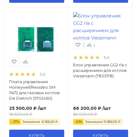
5.0
Блок управления GG2 rla с
расширением для котлов
5.0
Viessmann (7833178)
Плата управления
Honeywell/Resideo SM
11472 для газовых котлов
De Dietrich (5702460)
25 500,00 ₽
/шт
66 200,00 ₽
/шт
18 600,00 ₽
82 000,00 ₽
--37%
Экономия
-6 900,00 ₽
-20%
Экономия
15 800,00 ₽
КУПИТЬ
КУПИТЬ