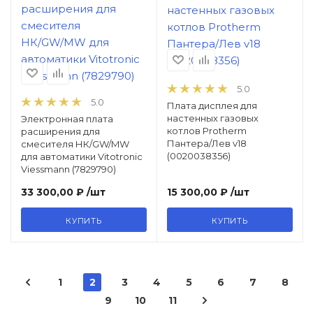
5.0
5.0
Плата дисплея для
настенных газовых
Электронная плата
котлов Protherm
расширения для
Пантера/Лев v18
смесителя НК/GW/MW
(0020038356)
для автоматики Vitotronic
Viessmann (7829790)
33 300,00 ₽
/шт
15 300,00 ₽
/шт
КУПИТЬ
КУПИТЬ
1
2
3
4
5
6
7
8
9
10
11