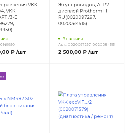
управления VKK
Жгут проводов, AI P2
/4, VKK
дисплей Protherm H-
FT /3-E
RU(0020097297,
96279,
0020084515)
9950)
ичии
В наличии
0149950
Арт.:
0020097297, 0020084515
0,00 ₽
/шт
2 500,00 ₽
/шт
ем