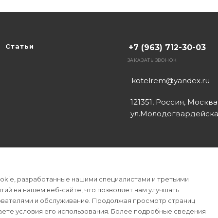
Статьи
+7 (963) 712-30-03
ЗАКАЗАТЬ ЗВОНОК
kotelrem@yandex.ru
121351, Россия, Москва
ул.Молодогвардейская
okie, разработанные нашими специалистами и третьими
ытий на нашем веб-сайте, что позволяет нам улучшать
ователями и обслуживание. Продолжая просмотр страниц
аете условия его использования. Более подробные сведения