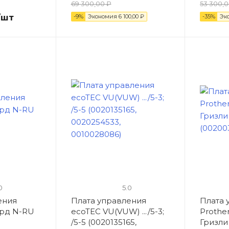
69 300,00 ₽
53 300,0
/шт
-9%
Экономия
6 100,00 ₽
-35%
Эк
0
5.0
ения
Плата управления
Плата 
ард N-RU
ecoTEC VU(VUW) .../5-3;
Prothe
/5-5 (0020135165,
Гризли