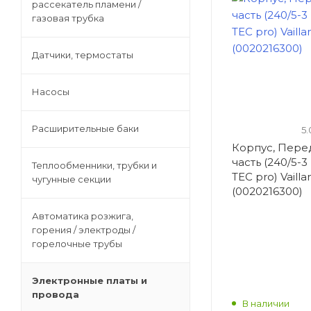
рассекатель пламени /
Автоматика розжига, горения /
газовая трубка
электроды / горелочные трубы
Датчики, термостаты
Электронные платы и провода
Насосы
Теплоизоляция (изоляционные
Расширительные баки
5.
панели) камеры сгорания
Корпус, Пере
часть (240/5-3
Теплообменники, трубки и
TEC pro) Vailla
Прочие компоненты
чугунные секции
(0020216300)
Автоматика розжига,
Распродажа / Товар со скидкой
горения / электроды /
/ Уцененный товар
горелочные трубы
Электронные платы и
провода
В наличии