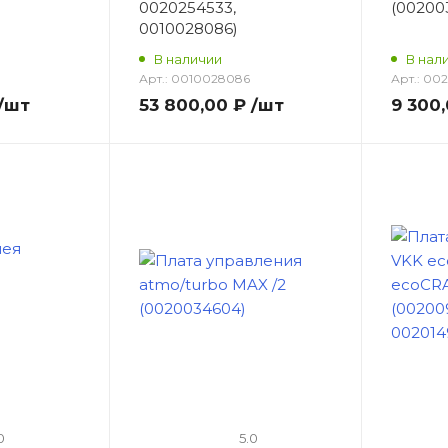
0020254533,
(00200
0010028086)
В наличии
В нал
Арт.:
0010028086
Арт.:
002
/шт
53 800,00 ₽
/шт
9 300
0
5.0