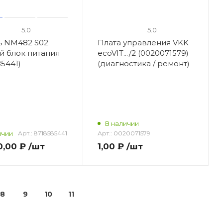
5.0
5.0
ь NM482 S02
Плата управления VKK
й блок питания
ecoVIT.../2 (0020071579)
85441)
(диагностика / ремонт)
В наличии
ичии
Арт.:
8718585441
Арт.:
0020071579
0,00 ₽
/шт
1,00 ₽
/шт
8
9
10
11