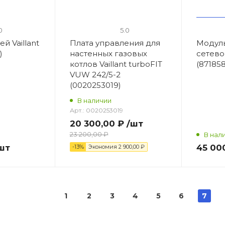
0
5.0
й Vaillant
Плата управления для
Модул
)
настенных газовых
сетево
котлов Vaillant turboFIT
(87185
VUW 242/5-2
(0020253019)
В наличии
Арт.:
0020253019
20 300,00 ₽
/шт
23 200,00 ₽
В нал
шт
45 00
-13%
Экономия
2 900,00 ₽
1
2
3
4
5
6
7