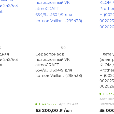
0
5.0
дняя
Сервопривод
Плата 
 и 242/5-3
позиционный VK
(элект
nt
atmoCRAFT
KLОМ /
654/9......1604/9 для
Prothe
котлов Vaillant (295438)
H (0020
002023
002026
В нал
Арт.:
002
В наличии
Арт.:
295438
0020260
63 200,00 ₽
/шт
35 00