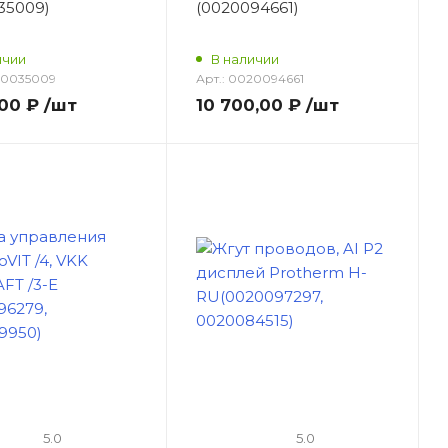
35009)
(0020094661)
ичии
В наличии
0035009
Арт.:
0020094661
,00 ₽
/шт
10 700,00 ₽
/шт
5.0
5.0