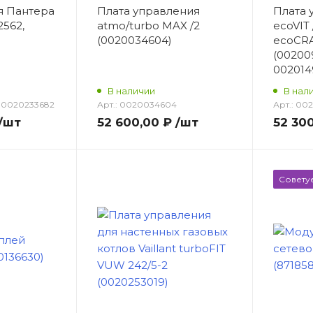
я Пантера
Плата управления
Плата 
562,
atmo/turbo MAX /2
ecoVIT 
(0020034604)
ecoCRA
(00200
002014
В наличии
В нал
 0020233682
Арт.:
0020034604
Арт.:
002
/шт
52 600,00 ₽
/шт
52 30
Совету