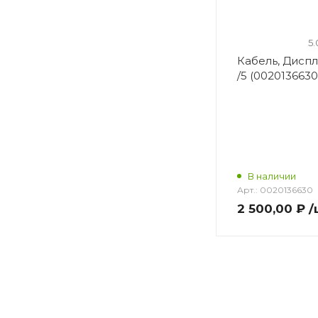
5.
Кабель, Диспле
/5 (0020136630
В наличии
Арт.:
0020136630
2 500,00 ₽
/