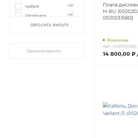
Плата диспле
+43
Vaillant
H-RU (0020202
+41
Viessmann
0020233682)
+2
WOLF
СБРОСИТЬ ФИЛЬТР
В наличии
Арт.:
0020202562,
Заказать звонок
14 800,00 ₽