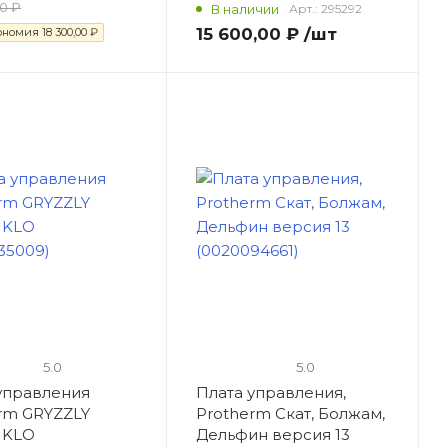
0 ₽
В наличии
Арт.:
295292
15 600,00 ₽
/шт
ономия
18 300,00 ₽
5.0
5.0
управления
Плата управления,
rm GRYZZLY
Protherm Скат, Болжам,
 KLO
Дельфин версия 13