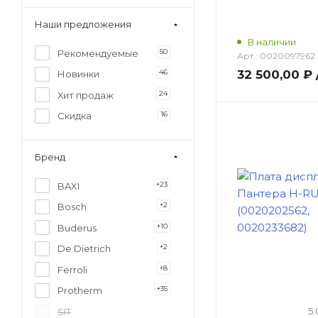
Наши предложения
В наличии
50
Рекомендуемые
Арт.:
0020097962
32 500,00 ₽
46
Новинки
24
Хит продаж
16
Скидка
Бренд
+23
BAXI
+2
Bosch
+10
Buderus
+2
De Dietrich
+8
Ferroli
+35
Protherm
5.
SIT