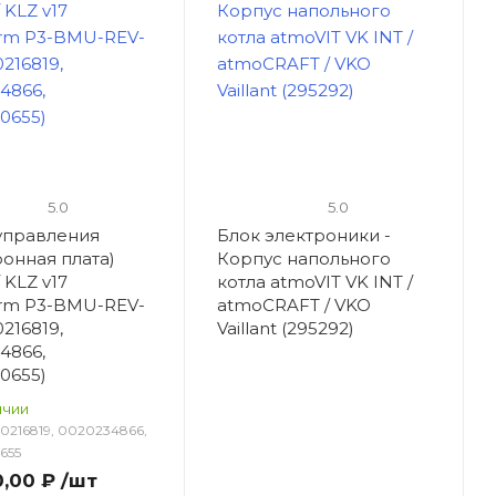
5.0
5.0
управления
Блок электроники -
ронная плата)
Корпус напольного
 KLZ v17
котла atmoVIT VK INT /
rm P3-BMU-REV-
atmoCRAFT / VKO
216819,
Vaillant (295292)
4866,
0655)
ичии
0216819, 0020234866,
655
0,00 ₽
/шт