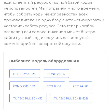
единственный ресурс с полной базой кодов
Автоматика розжига, горения /
неисправностей. Мы потратили много времени,
электроды / горелочные трубы
чтобы собрать коды неисправностей всех
производителей в одну базу, систематизировать и
Электронные платы и провода
настроить работу ресурса. Зато теперь любой
владелец или сервис-инженер может быстро
найти нужный код и получить развернутый
Теплоизоляция (изоляционные
комментарий по конкретной ситуации.
панели) камеры сгорания
Выберите модель оборудования
Прочие компоненты
BITHERMAL 24
COND 25-35
Распродажа / Товар со скидкой
/ Уцененный товар
COND 25B-35B
ECO 12-32
REC 24-28
TURBO PLUS 24-32
TURBO PLUS 24B-32B