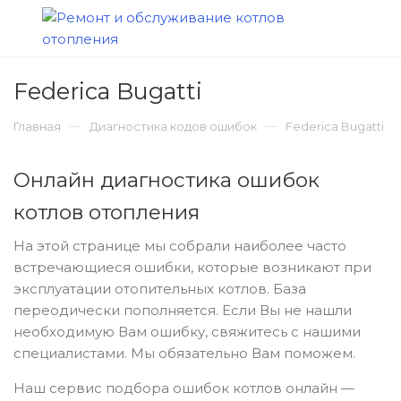
Вентиляторы / принадлежности
Рубли ₽
+7 (963) 712-30-03
Газовый клапан / рассекатель
Евро €
+7 (963) 721-30-03
Federica Bugatti
пламени / газовая трубка
Главная
Диагностика кодов ошибок
Federica Bugatti
+7 (964) 712-30-03
Датчики, термостаты
Онлайн диагностика ошибок
Заказать звонок
котлов отопления
Насосы
На этой странице мы собрали наиболее часто
встречающиеся ошибки, которые возникают при
Расширительные баки
эксплуатации отопительных котлов. База
переодически пополняется. Если Вы не нашли
необходимую Вам ошибку, свяжитесь с нашими
Теплообменники, трубки и
специалистами. Мы обязательно Вам поможем.
чугунные секции
Наш сервис подбора ошибок котлов онлайн —