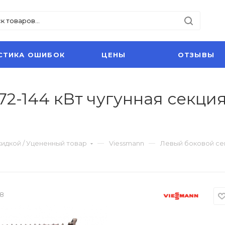
СТИКА ОШИБОК
ЦЕНЫ
ОТЗЫВЫ
2-144 кВт чугунная секция 
кидкой / Уцененный товар
Viessmann
Левый боковой сег
48