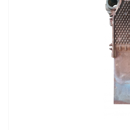
Теплообменники, трубки и
чугунные секции
Автоматика розжига, горения /
электроды / горелочные трубы
Электронные платы и провода
Теплоизоляция (изоляционные
панели) камеры сгорания
Прочие компоненты
Распродажа / Товар со скидкой