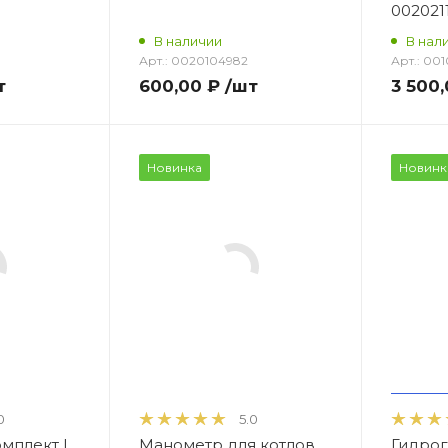
0020211
В наличии
В нал
Арт.:
0020104982
Арт.:
001
т
600,00 ₽
/шт
3 500,
Новинка
Новинк
0
5.0
мплект I
Манометр для котлов
Гидрог