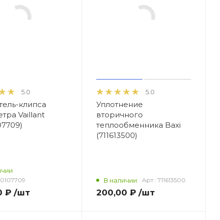
5.0
5.0
ель-клипса
Уплотнение
тра Vaillant
вторичного
07709)
теплообменника Baxi
(711613500)
ичии
0107709
В наличии
Арт.:
711613500
0 ₽
/шт
200,00 ₽
/шт