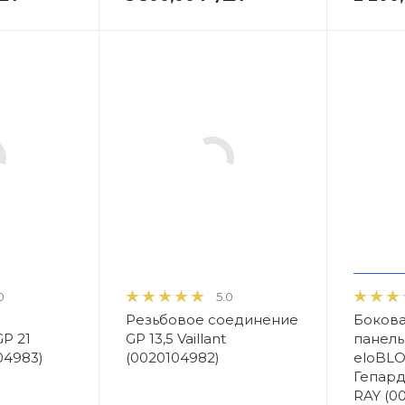
0
5.0
Резьбовое соединение
Бокова
P 21
GP 13,5 Vaillant
панель 
104983)
(0020104982)
eloBLO
Гепард
RAY (0