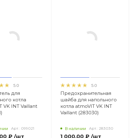
5.0
5.0
ель для
Предохранительная
ного котла
шайба для напольного
 VK INT Vaillant
котла atmoVIT VK INT
)
Vaillant (283030)
ичии
Арт.:
099021
В наличии
Арт.:
283030
,00 ₽
/шт
1 000,00 ₽
/шт