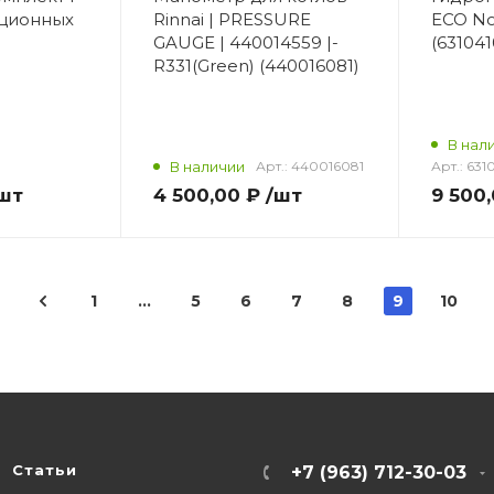
ационных
Rinnai | PRESSURE
ECO N
GAUGE | 440014559 |-
(63104
R331(Green) (440016081)
В нал
В наличии
Арт.:
440016081
Арт.:
631
шт
4 500,00 ₽
/шт
9 500
1
...
5
6
7
8
9
10
Статьи
+7 (963) 712-30-03