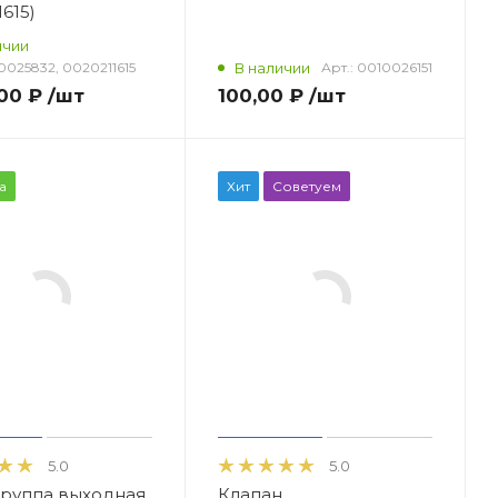
615)
ичии
0025832, 0020211615
В наличии
Арт.:
0010026151
00 ₽
/шт
100,00 ₽
/шт
а
Хит
Советуем
5.0
5.0
руппа выходная
Клапан