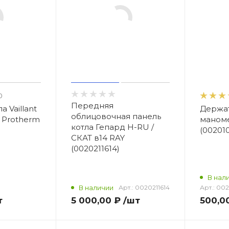
0
Передняя
 Vaillant
Держат
облицовочная панель
 Protherm
маноме
котла Гепард H-RU /
(00201
СКАТ в14 RAY
(0020211614)
,
В нал
В наличии
Арт.:
0020211614
Арт.:
002
т
5 000,00 ₽
/шт
500,0