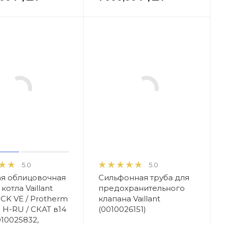
5.0
5.0
я облицовочная
Сильфонная труба для
котла Vaillant
предохранительного
CK VE / Protherm
клапана Vaillant
 H-RU / СКАТ в14
(0010026151)
010025832,