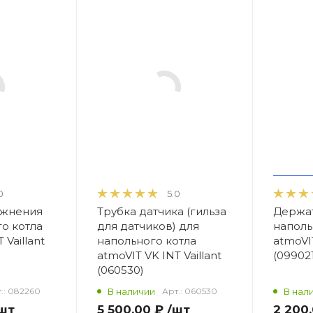
0
5.0
ожнения
Трубка датчика (гильза
Держат
о котла
для датчиков) для
наполь
 Vaillant
напольного котла
atmoVIT
atmoVIT VK INT Vaillant
(099021
(060530)
.:
082260
В наличии
Арт.:
060530
В нал
шт
5 500,00 ₽
/шт
2 200