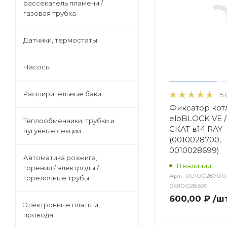
рассекатель пламени /
Автоматика розжига, горения /
газовая трубка
электроды / горелочные трубы
Датчики, термостаты
Электронные платы и провода
Насосы
Теплоизоляция (изоляционные
Расширительные баки
5.
панели) камеры сгорания
Фиксатор котла
eloBLOCK VE /
Теплообменники, трубки и
СКАТ в14 RAY
Прочие компоненты
чугунные секции
(0010028700,
0010028699)
Автоматика розжига,
Распродажа / Товар со скидкой
В наличии
горения / электроды /
/ Уцененный товар
Арт.:
0010028700
горелочные трубы
0010028699
600,00 ₽
/ш
Электронные платы и
провода