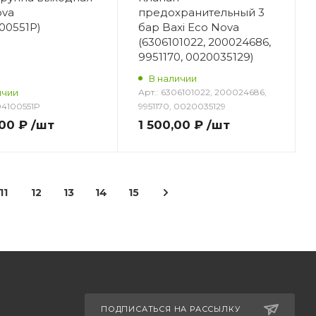
ova
предохранительный 3
100551P)
бар Baxi Eco Nova
(6306101022, 200024686,
9951170, 0020035129)
В наличии
ичии
Арт.:
6306101022, 200024686,
04100551P
9951170, 0020035129
,00 ₽
/шт
1 500,00 ₽
/шт
11
12
13
14
15
ПОДПИСАТЬСЯ НА РАССЫЛКУ