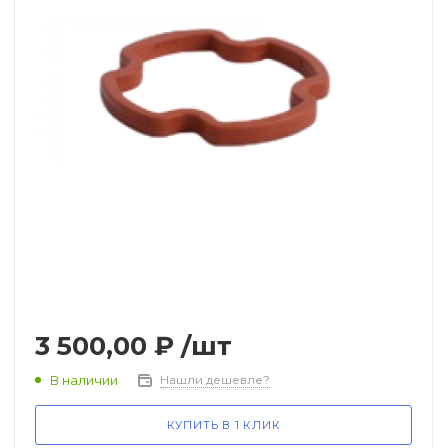
Теплообменники, трубки и
чугунные секции
Автоматика розжига, горения /
электроды / горелочные трубы
Электронные платы и провода
Теплоизоляция (изоляционные
панели) камеры сгорания
3 500,00 ₽
/шт
В наличии
Нашли дешевле?
Прочие компоненты
КУПИТЬ В 1 КЛИК
Распродажа / Товар со скидкой