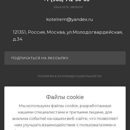
ЗАКАЗАТЬ ЗВОНОК
kotelrem@yandex.ru
121351, Россия, Москва, ул.Молодогвардейская,
д.34
ПОДПИСАТЬСЯ НА РАССЫЛКУ
ПОЛИТИКА КОНФИДЕНЦИАЛЬНОСТИ
СОГЛАШЕНИЕ НА ОБРАБОТКУ ДАННЫХ
Файлы cookie
Мы используем файлы cookie, разработанные
нашими специалистами и третьими лицами, для
анализа событий на нашем веб-сайте, что позволяет
нам улучшать взаимодействие с пользователями и