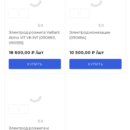
Автоматика розжига, горения /
электроды / горелочные трубы
5.0
5.0
Электронные платы и провода
Электрод розжига Vaillant
Электрод ионизации
Atmo VIT VK INT (090693,
(090694)
090555)
Теплоизоляция (изоляционные
18 600,00 ₽
/шт
10 500,00 ₽
/шт
панели) камеры сгорания
КУПИТЬ
КУПИТЬ
Прочие компоненты
Распродажа / Товар со скидкой
/ Уцененный товар
5.0
Электрод розжига и