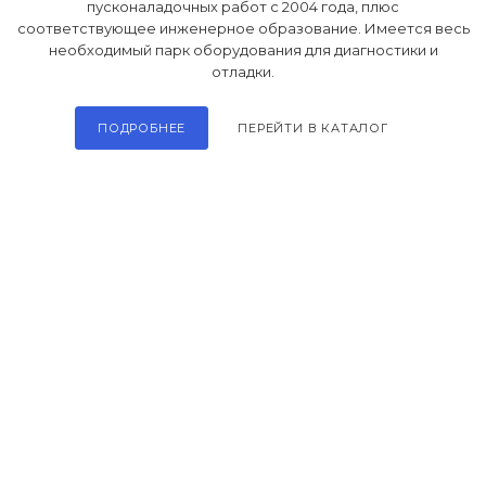
пусконаладочных работ c 2004 года, плюс
соответствующее инженерное образование. Имеется весь
необходимый парк оборудования для диагностики и
Теплообменники, трубки и
отладки.
чугунные секции
ПОДРОБНЕЕ
ПЕРЕЙТИ В КАТАЛОГ
Автоматика розжига, горения /
электроды / горелочные трубы
Электронные платы и провода
Теплоизоляция (изоляционные
панели) камеры сгорания
Прочие компоненты
Распродажа / Товар со скидкой