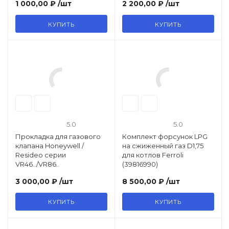
1 000,00 ₽
/шт
2 200,00 ₽
/шт
КУПИТЬ
КУПИТЬ
5.0
5.0
Прокладка для газового
Комплект форсунок LPG
клапана Honeywell /
на сжиженный газ D1,75
Resideo серии
для котлов Ferroli
VR46../VR86..
(39816990)
3 000,00 ₽
/шт
8 500,00 ₽
/шт
КУПИТЬ
КУПИТЬ