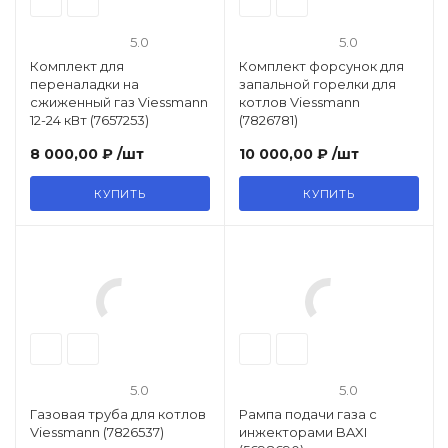
5.0
5.0
Комплект для
Комплект форсунок для
переналадки на
запальной горелки для
сжиженный газ Viessmann
котлов Viessmann
12-24 кВт (7657253)
(7826781)
8 000,00 ₽
/шт
10 000,00 ₽
/шт
КУПИТЬ
КУПИТЬ
5.0
5.0
Газовая труба для котлов
Рампа подачи газа с
Viessmann (7826537)
инжекторами BAXI