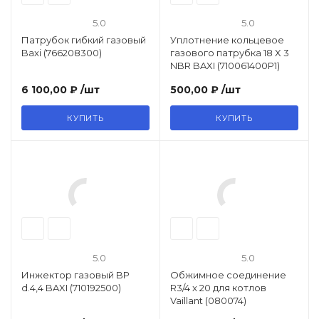
Автоматика розжига, горения /
5.0
5.0
электроды / горелочные трубы
Патрубок гибкий газовый
Уплотнение кольцевое
Baxi (766208300)
газового патрубка 18 X 3
NBR BAXI (710061400P1)
Электронные платы и провода
6 100,00 ₽
/шт
500,00 ₽
/шт
Теплоизоляция (изоляционные
КУПИТЬ
КУПИТЬ
панели) камеры сгорания
Прочие компоненты
Распродажа / Товар со скидкой
/ Уцененный товар
5.0
5.0
Инжектор газовый BP
Обжимное соединение
d.4,4 BAXI (710192500)
R3/4 x 20 для котлов
Vaillant (080074)