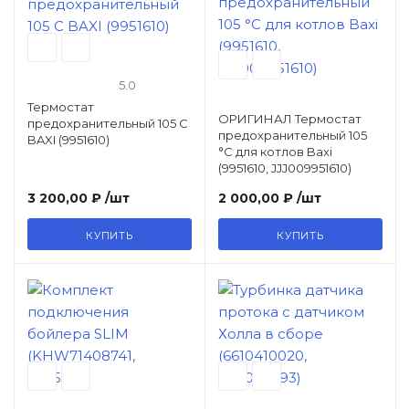
Теплообменники, трубки и
чугунные секции
5.0
Термостат
ОРИГИНАЛ Термостат
предохранительный 105 С
Автоматика розжига, горения /
предохранительный 105
BAXI (9951610)
электроды / горелочные трубы
°C для котлов Baxi
(9951610, JJJ009951610)
3 200,00 ₽
/шт
2 000,00 ₽
/шт
Электронные платы и провода
КУПИТЬ
КУПИТЬ
Теплоизоляция (изоляционные
панели) камеры сгорания
Прочие компоненты
Распродажа / Товар со скидкой