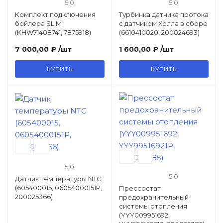
5.0
5.0
/ Уцененный товар
Комплект подключения
Турбинка датчика протока
бойлера SLIM
с датчиком Холла в сборе
(KHW71408741, 7875918)
(6610410020, 200024693)
7 000,00 ₽
/шт
1 600,00 ₽
/шт
КУПИТЬ
КУПИТЬ
5.0
5.0
Датчик температуры NTC
(605400015, 06054000151P,
Прессостат
200025366)
предохранительный
системы отопления
(YYY009951692,