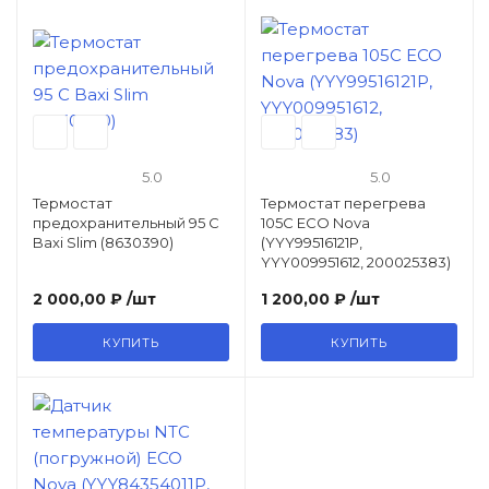
5.0
5.0
Термостат
Термостат перегрева
предохранительный 95 С
105C ECO Nova
Baxi Slim (8630390)
(YYY99516121P,
YYY009951612, 200025383)
2 000,00 ₽
/шт
1 200,00 ₽
/шт
КУПИТЬ
КУПИТЬ