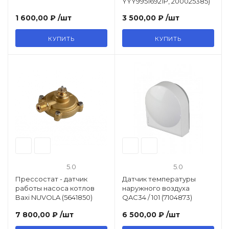
YYY99516921P, 200025385)
1 600,00 ₽
/шт
3 500,00 ₽
/шт
КУПИТЬ
КУПИТЬ
5.0
5.0
Прессостат - датчик
Датчик температуры
работы насоса котлов
наружнoго воздуха
Baxi NUVOLA (5641850)
QAC34 / 101 (7104873)
7 800,00 ₽
/шт
6 500,00 ₽
/шт