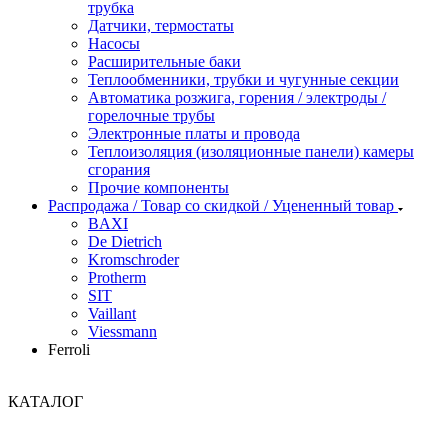
трубка
Датчики, термостаты
Насосы
Расширительные баки
Теплообменники, трубки и чугунные секции
Автоматика розжига, горения / электроды /
горелочные трубы
Электронные платы и провода
Теплоизоляция (изоляционные панели) камеры
сгорания
Прочие компоненты
Распродажа / Товар со скидкой / Уцененный товар
BAXI
De Dietrich
Kromschroder
Protherm
SIT
Vaillant
Viessmann
Ferroli
КАТАЛОГ