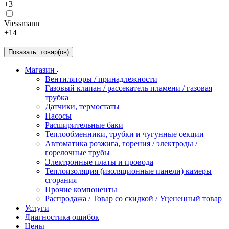
+3
Viessmann
+14
Показать
товар(ов)
Магазин
Вентиляторы / принадлежности
Газовый клапан / рассекатель пламени / газовая
трубка
Датчики, термостаты
Насосы
Расширительные баки
Теплообменники, трубки и чугунные секции
Автоматика розжига, горения / электроды /
горелочные трубы
Электронные платы и провода
Теплоизоляция (изоляционные панели) камеры
сгорания
Прочие компоненты
Распродажа / Товар со скидкой / Уцененный товар
Услуги
Диагностика ошибок
Цены