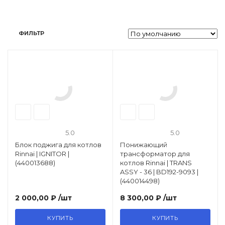
Автоматика розжига, горения /
электроды / горелочные трубы
ФИЛЬТР
Электронные платы и провода
Теплоизоляция (изоляционные
панели) камеры сгорания
Прочие компоненты
5.0
5.0
Блок поджига для котлов
Понижающий
Rinnai | IGNITOR |
трансформатор для
Распродажа / Товар со скидкой
(440013688)
котлов Rinnai | TRANS
/ Уцененный товар
ASSY - 36 | BD192-9093 |
(440014498)
2 000,00 ₽
/шт
8 300,00 ₽
/шт
КУПИТЬ
КУПИТЬ