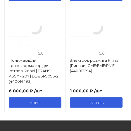
5.0
5.0
Понижающий
Электрод розжига Rinnai
трансформатор для
(Риннаи) GMF/EMF/RMF
котлов Rinnai | TRANS
(440012294)
ASSY - 207 | BB861-9093-2 |
(440014493)
6 800,00 ₽
/шт
1 000,00 ₽
/шт
КУПИТЬ
КУПИТЬ