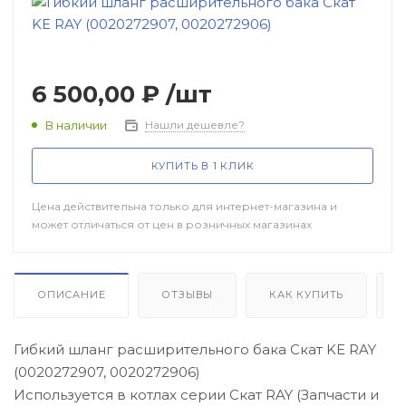
Теплообменники, трубки и
чугунные секции
6 500,00 ₽
/шт
В наличии
Нашли дешевле?
Автоматика розжига, горения /
электроды / горелочные трубы
КУПИТЬ В 1 КЛИК
Цена действительна только для интернет-магазина и
Электронные платы и провода
может отличаться от цен в розничных магазинах
Теплоизоляция (изоляционные
панели) камеры сгорания
ОПИСАНИЕ
ОТЗЫВЫ
КАК КУПИТЬ
Прочие компоненты
Гибкий шланг расширительного бака Скат KE RAY
(0020272907, 0020272906)
Используется в котлах серии Скат RAY (Запчасти и
Распродажа / Товар со скидкой