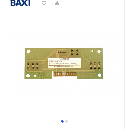
Теплообменники, трубки и
чугунные секции
Автоматика розжига, горения /
электроды / горелочные трубы
Электронные платы и провода
Теплоизоляция (изоляционные
панели) камеры сгорания
Прочие компоненты
Распродажа / Товар со скидкой