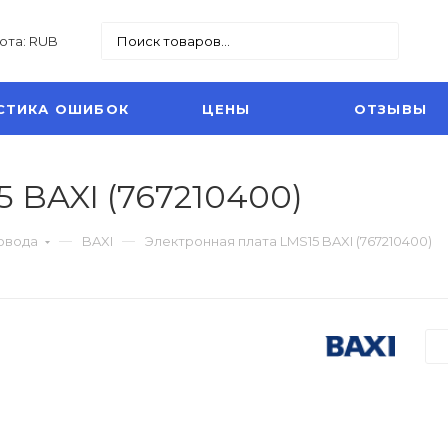
юта: RUB
СТИКА ОШИБОК
ЦЕНЫ
ОТЗЫВЫ
 BAXI (767210400)
овода
BAXI
Электронная плата LMS15 BAXI (767210400)