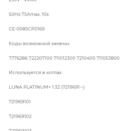
50Hz TSAmax. 10s
CE-0085CP0169
Коды возможной замены:
7776286 722207100 711012300 7210400 711053800
Используется в котлах:
LUNA PLATINUM+ 1.32 (7219691--)
721969101
721969102
721969103