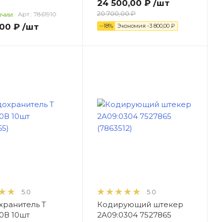
24 500,00 ₽
/шт
20 700,00 ₽
ичии
Арт.:
7861910
,00 ₽
/шт
--18%
Экономия
-3 800,00 ₽
5.0
5.0
ранитель Т
Кодирующий штекер
50В 10шт
2A09:0304 7527865