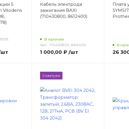
ации 5
Кабель электрода
Плата 
 Vitodens
зажигания BAXI
SYMSI7
8,
(710430800, 8612400)
Prothe
78)
5205,
В наличии
Арт.:
710430800, 8612400
В нал
/шт
1 000,00 ₽
/шт
26 30
Советуем