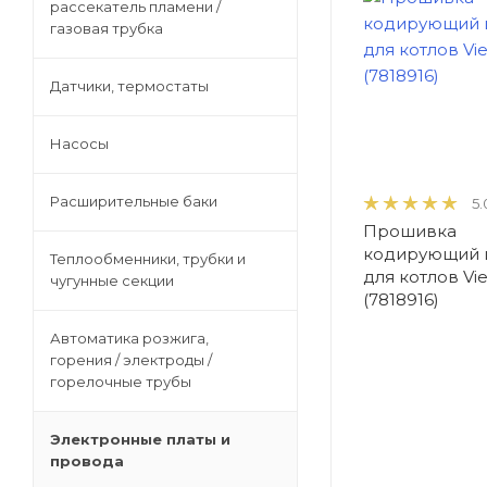
рассекатель пламени /
газовая трубка
Теплообменники, трубки и
чугунные секции
Датчики, термостаты
Насосы
Автоматика розжига, горения /
электроды / горелочные трубы
Расширительные баки
5.
Прошивка
Электронные платы и провода
кодирующий 
Теплообменники, трубки и
для котлов Vi
чугунные секции
(7818916)
Теплоизоляция (изоляционные
Автоматика розжига,
панели) камеры сгорания
горения / электроды /
горелочные трубы
Прочие компоненты
Электронные платы и
провода
Распродажа / Товар со скидкой