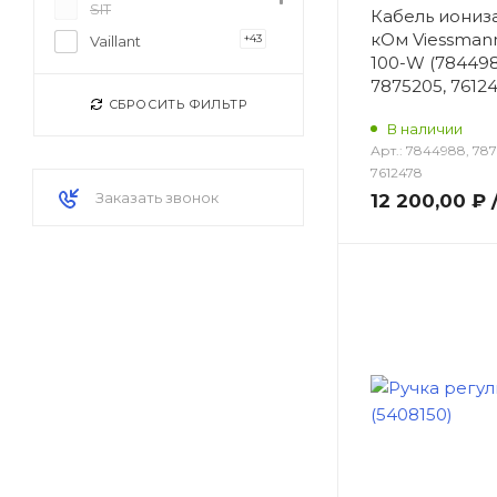
SIT
Кабель иониз
кОм Viessmann
+43
Vaillant
100-W (784498
+41
Viessmann
7875205, 76124
СБРОСИТЬ ФИЛЬТР
+2
WOLF
В наличии
Арт.:
7844988, 787
7612478
Заказать звонок
12 200,00 ₽