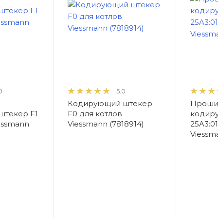
0
5.0
Кодирующий штекер
Проши
штекер F1
F0 для котлов
кодир
essmann
Viessmann (7818914)
25A3:0
Viessm