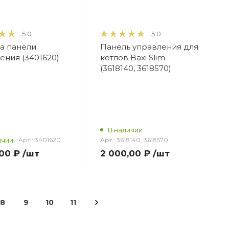
5.0
5.0
а панели
Панель управления для
ения (3401620)
котлов Baxi Slim
(3618140, 3618570)
В наличии
ичии
Арт.:
3401620
Арт.:
3618140, 3618570
,00 ₽
/шт
2 000,00 ₽
/шт
8
9
10
11