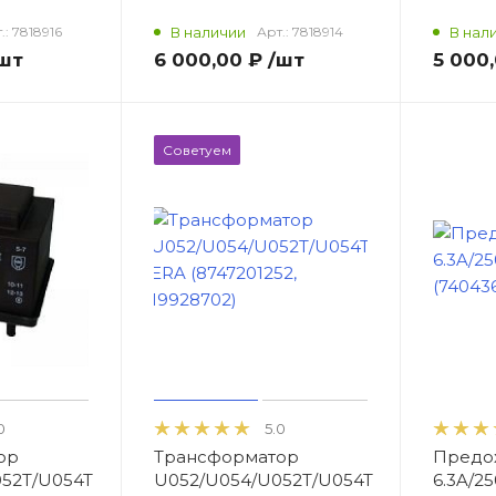
.:
7818916
В наличии
Арт.:
7818914
В нал
шт
6 000,00 ₽
/шт
5 000
Советуем
0
5.0
ор
Трансформатор
Предох
52T/U054T
U052/U054/U052T/U054T
6.3A/2