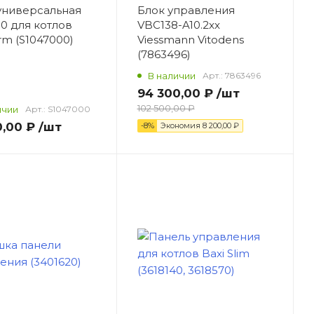
универсальная
Блок управления
.0 для котлов
VBC138-A10.2xx
rm (S1047000)
Viessmann Vitodens
(7863496)
В наличии
Арт.:
7863496
94 300,00 ₽
/шт
102 500,00 ₽
ичии
Арт.:
S1047000
0,00 ₽
/шт
-8%
Экономия
8 200,00 ₽