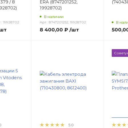
79 / 8
ERA (8747201252,
(74043
9928702)
19928702)
В наличии
.:
19928702
Арт.:
8747201252, 19928702
В нал
шт
8 400,00 ₽
/шт
500,0
Совету
0
5.0