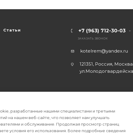
Статьи
+7 (963) 712-30-03
ЗАКАЗАТЬ ЗВОНОК
kotelrem@yandex.ru
121351, Россия, Москва
ул.Молодогвардейская
okie, разработанные нашими специалистами и третьими
ытий на нашем веб-сайте, что позволяет нам улучшать
ователями и обслуживание. Продолжая просмотр страниц
аете условия его использования. Более подробные сведения