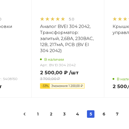
0
5.0
ровки
Аналог BVEI 304 2042,
Крышк
Трансформатор:
управл
залитый, 2,6ВА, 230ВAC,
12В, 217мА, PCB (BV EI
304 2042)
В наличии
Арт.:
BV EI 304 2042
2 500,00 ₽
/шт
3 700,00 ₽
.:
5408150
В нал
т
2 500
-33%
Экономия
1 200,00 ₽
1
2
3
4
5
6
7