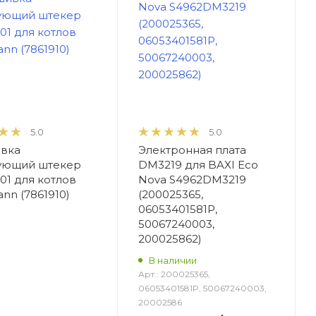
5.0
5.0
вка
Электронная плата
ующий штекер
DM3219 для BAXI Eco
101 для котлов
Nova S4962DM3219
ann (7861910)
(200025365,
06053401581P,
50067240003,
200025862)
В наличии
Арт.:
200025365,
06053401581P, 50067240003,
20002586