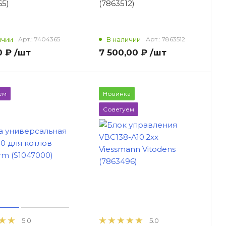
65)
(7863512)
ичии
Арт.:
7404365
В наличии
Арт.:
7863512
0 ₽
/шт
7 500,00 ₽
/шт
ем
Новинка
Советуем
5.0
5.0