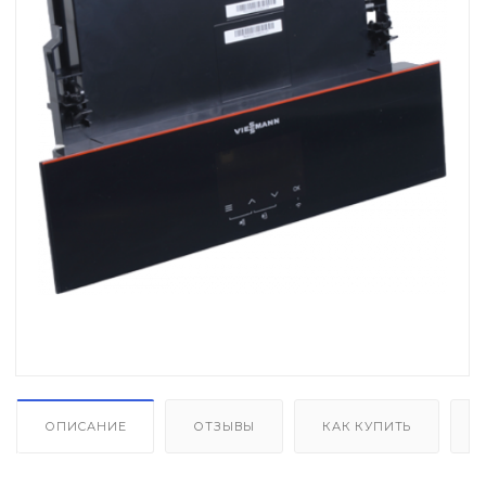
Автоматика розжига, горения /
электроды / горелочные трубы
Электронные платы и провода
Теплоизоляция (изоляционные
панели) камеры сгорания
Прочие компоненты
Распродажа / Товар со скидкой
/ Уцененный товар
ОПИСАНИЕ
ОТЗЫВЫ
КАК КУПИТЬ