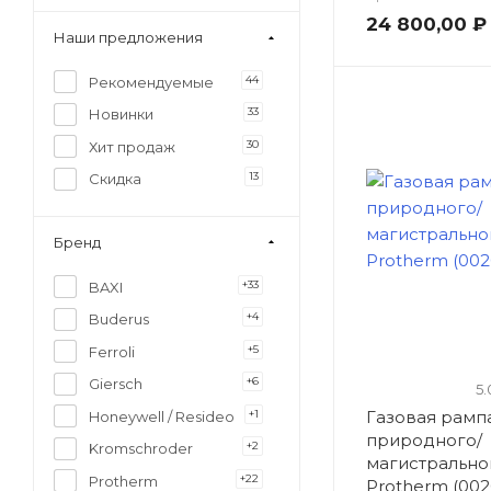
24 800,00 ₽
Наши предложения
44
Рекомендуемые
33
Новинки
30
Хит продаж
13
Скидка
Бренд
+33
BAXI
+4
Buderus
+5
Ferroli
+6
Giersch
5.
+1
Газовая рамп
Honeywell / Resideo
природного/
+2
Kromschroder
магистрально
+22
Protherm
Protherm (00