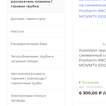
рассекатель пламени /
Автоматика розжига, горения /
газовая трубка
электроды / горелочные трубы
Датчики, термостаты
Электронные платы и провода
Насосы
Теплоизоляция (изоляционные
Расширительные баки
5.
панели) камеры сгорания
Комплект пер
сжиженный г
Теплообменники, трубки и
Protherm RNC
Прочие компоненты
чугунные секции
MOV/MTV (002
Автоматика розжига,
Распродажа / Товар со скидкой
горения / электроды /
/ Уцененный товар
В наличии
горелочные трубы
Арт.:
0020211675
6 300,00 ₽
/
Электронные платы и
провода