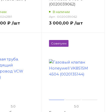
(0020039062)
ичии
В наличии
0242591
Арт.:
0020039062
,00 ₽
/шт
3 000,00 ₽
/шт
Советуем
5.0
5.0