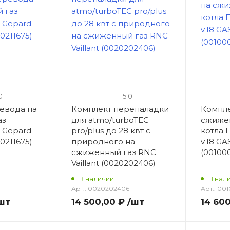
0
5.0
евода на
Комплект переналадки
Компле
аз
для atmo/turboTEC
сжижен
 Gepard
pro/plus до 28 квт с
котла 
0211675)
природного на
v.18 G
сжиженный газ RNC
(00100
Vaillant (0020202406)
В наличии
В нал
Арт.:
0020202406
Арт.:
001
шт
14 500,00 ₽
/шт
14 60