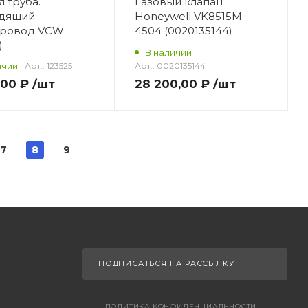
я труба.
Газовый клапан
дящий
Honeywell VK8515M
провод VCW
4504 (0020135144)
)
В наличии
ичии
Арт.:
123525
Арт.:
0020135144
,00 ₽
/шт
28 200,00 ₽
/шт
7
8
9
ПОДПИСАТЬСЯ НА РАССЫЛКУ
ПОЛИТИКА КОНФИДЕНЦИАЛЬНОСТИ