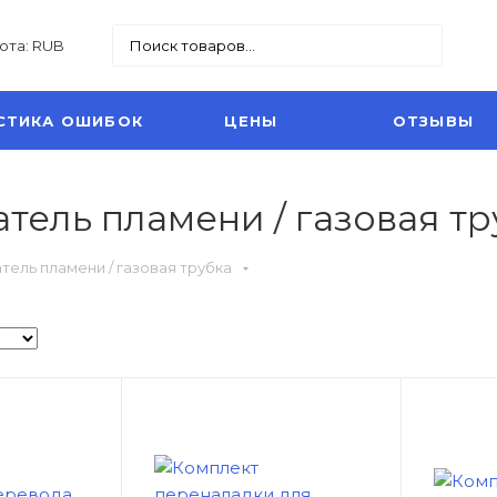
юта: RUB
СТИКА ОШИБОК
ЦЕНЫ
ОТЗЫВЫ
атель пламени / газовая т
атель пламени / газовая трубка