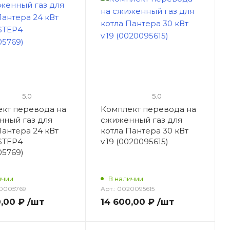
5.0
5.0
кт перевода на
Комплект перевода на
ный газ для
сжиженный газ для
Пантера 24 кВт
котла Пантера 30 кВт
ASTEP4
v.19 (0020095615)
05769)
ичии
В наличии
0005769
Арт.:
0020095615
0,00 ₽
/шт
14 600,00 ₽
/шт