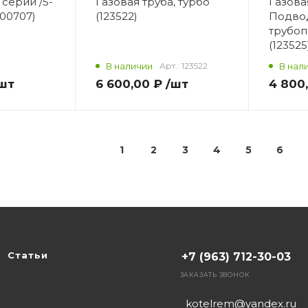
 серии /5-
Газовая труба, турбо
Газова
200707)
(123522)
Подво
трубо
(123525
В наличии
Арт.:
123522
В нал
шт
6 600,00 ₽
/шт
4 800
1
2
3
4
5
6
Статьи
+7 (963) 712-30-03
ЗАКАЗАТЬ ЗВОНОК
kotelrem@yandex.ru