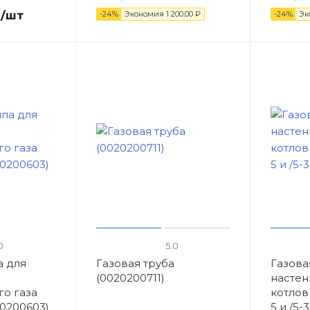
/шт
-24%
Экономия
1 200,00 ₽
-24%
Эк
0
5.0
а для
Газовая труба
Газова
(0020200711)
настен
го газа
котлов 
20200603)
5 и /5-