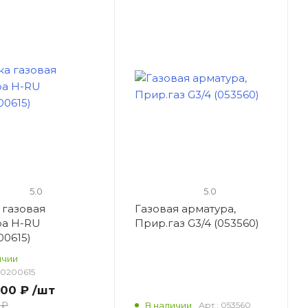
5.0
5.0
 газовая
Газовая арматура,
ра H-RU
Прир.газ G3/4 (053560)
00615)
ичии
0200615
,00 ₽
/шт
 ₽
В наличии
Арт.:
053560