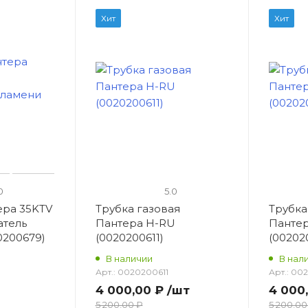
Хит
Хит
0
5.0
ера 35KTV
Трубка газовая
Трубка
атель
Пантера H-RU
Панте
0200679)
(0020200611)
(00202
В наличии
В нал
Арт.:
0020200611
Арт.:
002
4 000,00 ₽
/шт
4 000
5 200,00 ₽
5 200,00