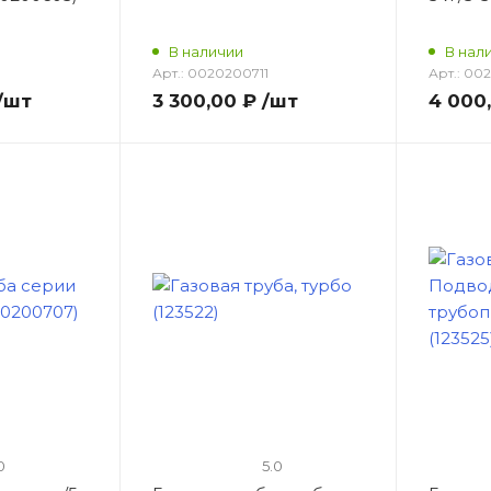
В наличии
В нал
Арт.:
0020200711
Арт.:
002
/шт
3 300,00 ₽
/шт
4 000
0
5.0