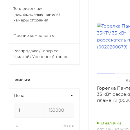
Теплоизоляция
(изоляционные панели)
камеры сгорания
Прочие компоненты
Распродажа / Товар со
скидкой / Уцененный товар
ФИЛЬТР
5.
Горелка Пант
35 кВт рассек
Цена
пламени (002
В наличии
1
₽
150000
₽
Арт.:
0020200679