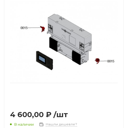
Теплообменники, трубки и
чугунные секции
Автоматика розжига, горения /
электроды / горелочные трубы
Электронные платы и провода
Теплоизоляция (изоляционные
панели) камеры сгорания
Прочие компоненты
4 600,00 ₽
/шт
В наличии
Нашли дешевле?
Распродажа / Товар со скидкой