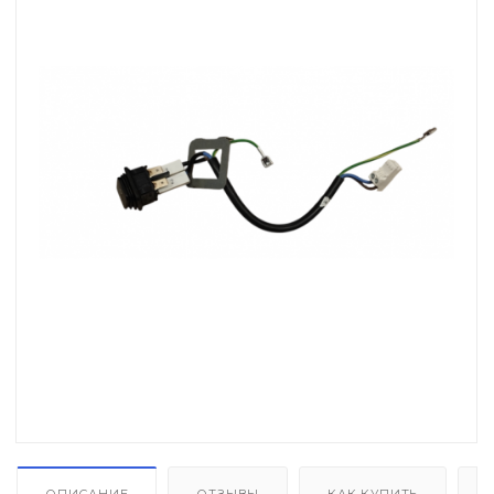
Автоматика розжига, горения /
электроды / горелочные трубы
Электронные платы и провода
Теплоизоляция (изоляционные
панели) камеры сгорания
Прочие компоненты
Распродажа / Товар со скидкой
/ Уцененный товар
ОПИСАНИЕ
ОТЗЫВЫ
КАК КУПИТЬ