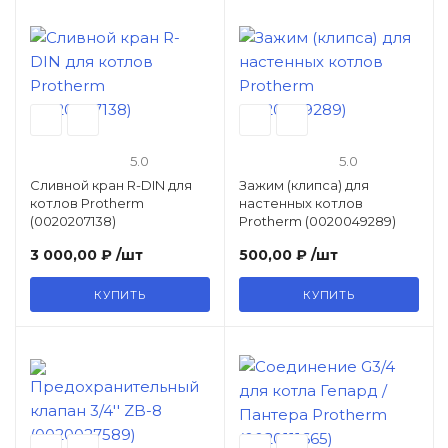
Автоматика розжига, горения /
электроды / горелочные трубы
Электронные платы и провода
5.0
5.0
Теплоизоляция (изоляционные
Сливной кран R-DIN для
Зажим (клипса) для
панели) камеры сгорания
котлов Protherm
настенных котлов
(0020207138)
Protherm (0020049289)
Прочие компоненты
3 000,00 ₽
/шт
500,00 ₽
/шт
КУПИТЬ
КУПИТЬ
Распродажа / Товар со скидкой
/ Уцененный товар