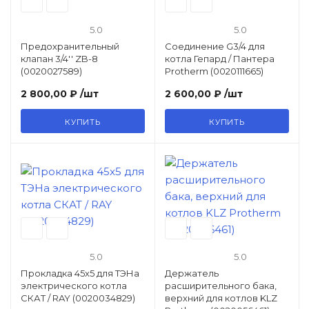
5.0
5.0
Предохранительный
Соединение G3/4 для
клапан 3/4'' ZB-8
котла Гепард / Пантера
(0020027589)
Protherm (0020111665)
2 800,00 ₽
/шт
2 600,00 ₽
/шт
КУПИТЬ
КУПИТЬ
5.0
5.0
Прокладка 45x5 для ТЭНа
Держатель
электрического котла
расширительного бака,
СКАТ / RAY (0020034829)
верхний для котлов KLZ