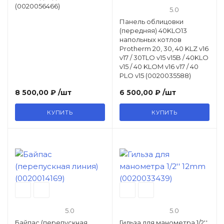
(0020056466)
5.0
Панель облицовки
(передняя) 40KLO13
напольных котлов
Protherm 20, 30, 40 KLZ v16
v17 / 30TLO v15 v15B / 40KLO
v15 / 40 KLOM v16 v17 / 40
PLO v15 (0020035588)
8 500,00 ₽
/шт
6 500,00 ₽
/шт
КУПИТЬ
КУПИТЬ
5.0
5.0
Байпас (перепускная
Гильза для манометра 1/2''