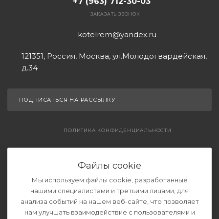
+7 (963) 712-30-03
ЗАКАЗАТЬ ЗВОНОК
kotelrem@yandex.ru
121351, Россия, Москва, ул.Молодогвардейская,
д.34
ПОДПИСАТЬСЯ НА РАССЫЛКУ
ПОЛИТИКА КОНФИДЕНЦИАЛЬНОСТИ
СОГЛАШЕНИЕ НА ОБРАБОТКУ ДАННЫХ
Файлы cookie
Мы используем файлы cookie, разработанные
нашими специалистами и третьими лицами, для
анализа событий на нашем веб-сайте, что позволяет
нам улучшать взаимодействие с пользователями и