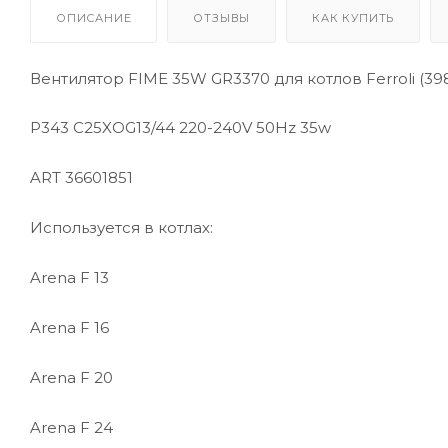
ОПИСАНИЕ
ОТЗЫВЫ
КАК КУПИТЬ
/ Уцененный товар
Вентилятор FIME 35W GR3370 для котлов Ferroli (39
P343 C25XOG13/44 220-240V 50Hz 35w
ART 36601851
Используется в котлах:
Arena F 13
Arena F 16
Arena F 20
Arena F 24