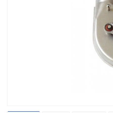
Теплообменники, трубки и
чугунные секции
Автоматика розжига, горения /
электроды / горелочные трубы
Электронные платы и провода
Теплоизоляция (изоляционные
панели) камеры сгорания
Прочие компоненты
Распродажа / Товар со скидкой