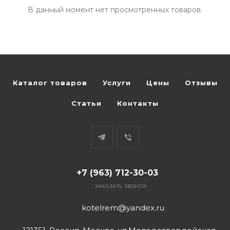
Автоматика розжига, горения /
В данный момент нет просмотренных товаров.
электроды / горелочные трубы
Электронные платы и провода
Каталог товаров
Услуги
Цены
Отзывы
Теплоизоляция (изоляционные
панели) камеры сгорания
Статьи
Контакты
Прочие компоненты
Распродажа / Товар со скидкой
+7 (963) 712-30-03
/ Уцененный товар
ЗАКАЗАТЬ ЗВОНОК
kotelrem@yandex.ru