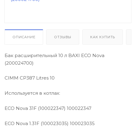
Автоматика розжига, горения /
электроды / горелочные трубы
Электронные платы и провода
ОПИСАНИЕ
ОТЗЫВЫ
КАК КУПИТЬ
Теплоизоляция (изоляционные
Бак расширительный 10 л BAXI ECO Nova
панели) камеры сгорания
(200024700)
Прочие компоненты
CIMM CP387 Litres 10
Используется в котлах:
Распродажа / Товар со скидкой
/ Уцененный товар
ECO Nova 31F (100022347)
100022347
ECO Nova 1.31F (100023035)
100023035