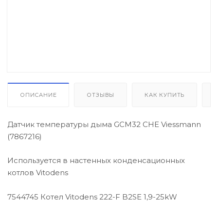
Автоматика розжига, горения /
электроды / горелочные трубы
Электронные платы и провода
Теплоизоляция (изоляционные
панели) камеры сгорания
ОПИСАНИЕ
ОТЗЫВЫ
КАК КУПИТЬ
Прочие компоненты
Датчик температуры дыма GCM32 CHE Viessmann
(7867216)
Распродажа / Товар со скидкой
Используется в настенных конденсационных
/ Уцененный товар
котлов Vitodens
7544745 Котел Vitodens 222-F B2SE 1,9-25kW