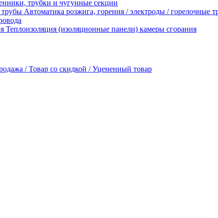
енники, трубки и чугунные секции
Автоматика розжига, горения / электроды / горелочные 
ровода
Теплоизоляция (изоляционные панели) камеры сгорания
родажа / Товар со скидкой / Уцененный товар