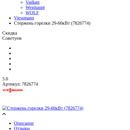
Vaillant
Weishaupt
WOLF
Viessmann
Стержень горелки 29-60кВт (7826774)
Скидка
Советуем
5.0
Артикул:
7826774
Описание
Отзывы