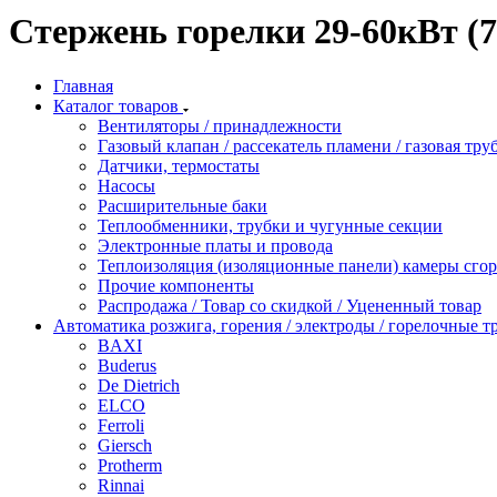
Стержень горелки 29-60кВт (7
Главная
Каталог товаров
Вентиляторы / принадлежности
Газовый клапан / рассекатель пламени / газовая тру
Датчики, термостаты
Насосы
Расширительные баки
Теплообменники, трубки и чугунные секции
Электронные платы и провода
Теплоизоляция (изоляционные панели) камеры сго
Прочие компоненты
Распродажа / Товар со скидкой / Уцененный товар
Автоматика розжига, горения / электроды / горелочные 
BAXI
Buderus
De Dietrich
ELCO
Ferroli
Giersch
Protherm
Rinnai