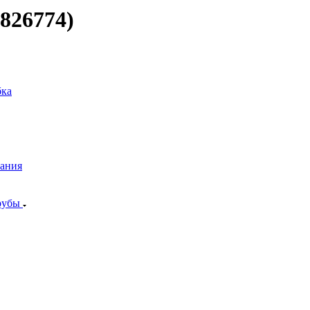
826774)
бка
рания
трубы