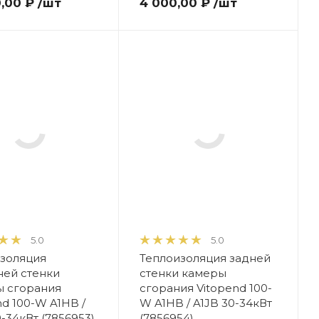
0,00 ₽
/шт
4 000,00 ₽
/шт
5.0
5.0
золяция
Теплоизоляция задней
ей стенки
стенки камеры
ы сгорания
сгорания Vitopend 100-
nd 100-W A1HB /
W A1HB / A1JB 30-34кВт
0-34кВт (7856953)
(7856954)