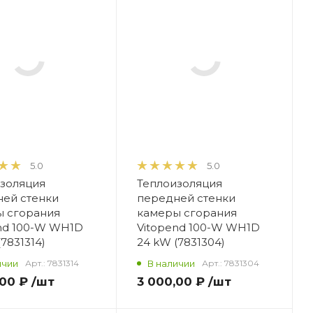
5.0
5.0
золяция
Теплоизоляция
ей стенки
передней стенки
ы сгорания
камеры сгорания
nd 100-W WH1D
Vitopend 100-W WH1D
7831314)
24 kW (7831304)
ичии
Арт.:
7831314
В наличии
Арт.:
7831304
,00 ₽
/шт
3 000,00 ₽
/шт