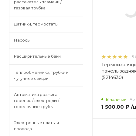
рассекатель пламени /
Автоматика розжига, горения /
газовая трубка
электроды / горелочные трубы
Датчики, термостаты
Электронные платы и провода
Насосы
Теплоизоляция (изоляционные
Расширительные баки
5.
панели) камеры сгорания
Термоизоляц
панель задняя
Теплообменники, трубки и
(5214630)
Прочие компоненты
чугунные секции
Автоматика розжига,
Распродажа / Товар со скидкой
В наличии
Арт
горения / электроды /
/ Уцененный товар
1 500,00 ₽
/
горелочные трубы
Электронные платы и
провода