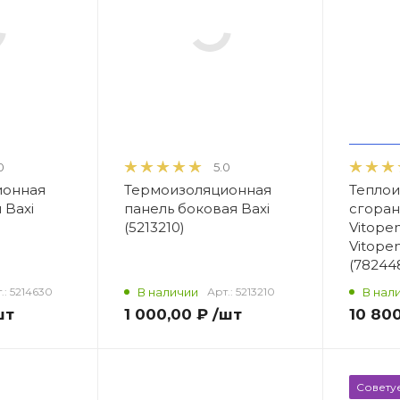
0
5.0
ионная
Термоизоляционная
Теплои
 Baxi
панель боковая Baxi
сгоран
(5213210)
Vitope
Vitope
(78244
.:
5214630
В наличии
Арт.:
5213210
В нал
шт
1 000,00 ₽
/шт
10 80
Совету