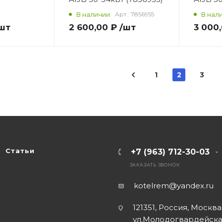
В наличии
Арт.:
7856955
В нал
шт
2 600,00 ₽
/шт
3 000
1
2
3
Статьи
+7 (963) 712-30-03
ЗАКАЗАТЬ ЗВОНОК
kotelrem@yandex.ru
121351, Россия, Москва
ул.Молодогвардейская