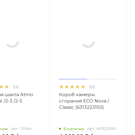
5.0
5.0
я шахта Atmo
Короб камеры
 /2-3 /2-5
сгорания ECO Nova /
)
Classic (6313223150)
ичии
Арт.:
117546
В наличии
Арт.:
6313223150