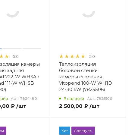
5.0
5.0
золяция камеры
Теплоизоляция
ия задняя
боковой стенки
nd 222-W WHSA /
камеры сгорания
nd 111-W WHSB
Vitopend 100-W WH1D
80)
24-30 kW (7825506)
ичии
Арт.:
7824480
В наличии
Арт.:
7825506
0,00 ₽
/шт
2 500,00 ₽
/шт
ем
Хит
Советуем