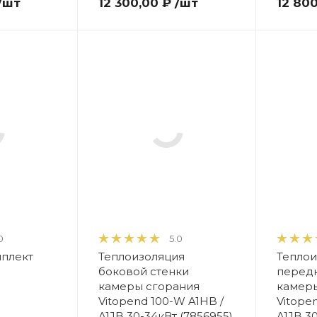
/шт
12 300,00 ₽
/шт
12 80
0
5.0
мплект
Теплоизоляция
Теплои
боковой стенки
передн
камеры сгорания
камер
Vitopend 100-W A1HB /
Vitope
A1JB 30-34кВт (7856955)
A1JB 3