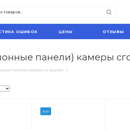
СТИКА ОШИБОК
ЦЕНЫ
ОТЗЫВЫ
ионные панели) камеры сг
онные панели) камеры сгорания
Хит