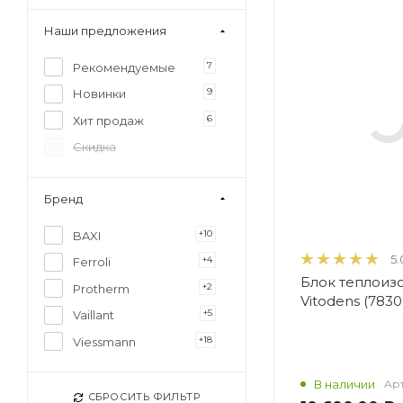
Наши предложения
7
Рекомендуемые
9
Новинки
6
Хит продаж
Скидка
Бренд
+10
BAXI
5.
+4
Ferroli
Блок теплоиз
+2
Protherm
Vitodens (7830
+5
Vaillant
+18
Viessmann
В наличии
Арт
СБРОСИТЬ ФИЛЬТР