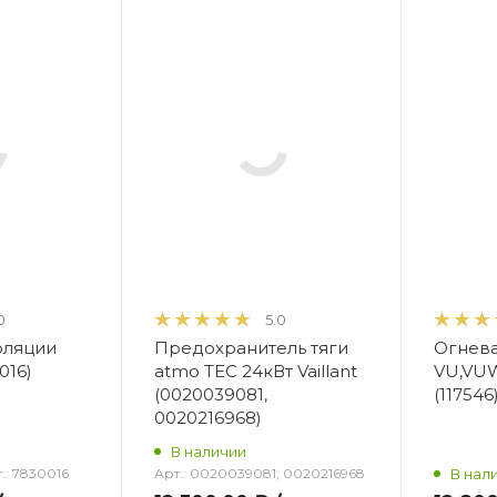
0
5.0
оляции
Предохранитель тяги
Огнева
016)
atmo TEC 24кВт Vaillant
VU,VUW
(0020039081,
(117546
0020216968)
В наличии
.:
7830016
Арт.:
0020039081, 0020216968
В нал