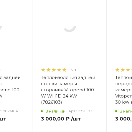
0
5.0
я задней
Теплоизоляция задней
Теплои
ы
стенки камеры
передн
pend 100-
сгорания Vitopend 100-
камер
W
W WH1D 24 kW
Vitope
(7826103)
30 kW (
.:
7826104
В наличии
Арт.:
7826103
В нал
шт
3 000,00 ₽
/шт
3 000