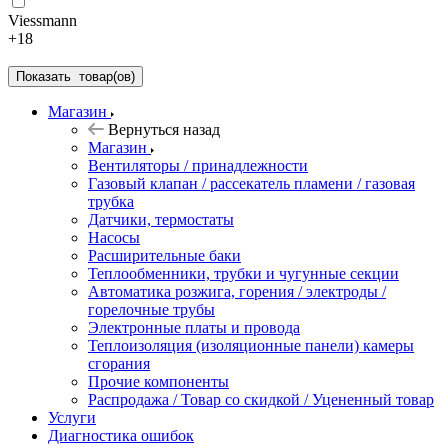
Viessmann
+18
Показать
товар(ов)
Магазин
Вернуться назад
Магазин
Вентиляторы / принадлежности
Газовый клапан / рассекатель пламени / газовая
трубка
Датчики, термостаты
Насосы
Расширительные баки
Теплообменники, трубки и чугунные секции
Автоматика розжига, горения / электроды /
горелочные трубы
Электронные платы и провода
Теплоизоляция (изоляционные панели) камеры
сгорания
Прочие компоненты
Распродажа / Товар со скидкой / Уцененный товар
Услуги
Диагностика ошибок