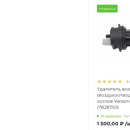
Новинка
5.
Удалитель во
(воздухоотвод
котлов Viess
(7828750)
В наличии
Арт
1 500,00 ₽
/