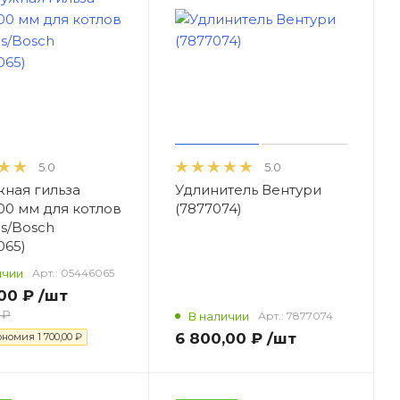
5.0
5.0
ная гильза
Удлинитель Вентури
100 мм для котлов
(7877074)
s/Bosch
065)
ичии
Арт.:
05446065
00 ₽
/шт
 ₽
В наличии
Арт.:
7877074
6 800,00 ₽
/шт
ономия
1 700,00 ₽