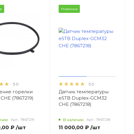
а
Новинка
5.0
5.0
ение горелки
Датчик температуры
CHE (7867219)
eSTB Duplex-GCM32
CHE (7867218)
ичии
Арт.:
7867219
В наличии
Арт.:
7867218
0,00 ₽
/шт
11 000,00 ₽
/шт