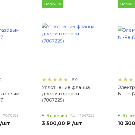
Новинка
Новинк
0
5.0
Уплотнение фланца
Электр
 газовым
двери горелки
Ni-Fe (
77
(7867225)
.:
7870539
В наличии
Арт.:
7867225
В нал
/шт
3 500,00 ₽
/шт
10 300