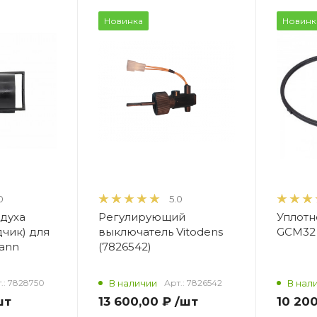
Новинка
Новинк
0
5.0
здуха
Регулирующий
Уплотн
чик) для
выключатель Vitodens
GCM32 
mann
(7826542)
.:
7828750
В наличии
Арт.:
7826542
В нал
шт
13 600,00 ₽
/шт
10 20