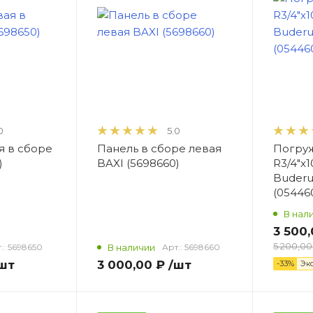
0
5.0
я в сборе
Панель в сборе левая
Погруж
)
BAXI (5698660)
R3/4"x
Buderu
(05446
В нал
3 500,
5 200,00
.:
5698650
В наличии
Арт.:
5698660
шт
3 000,00 ₽
/шт
-33%
Эк