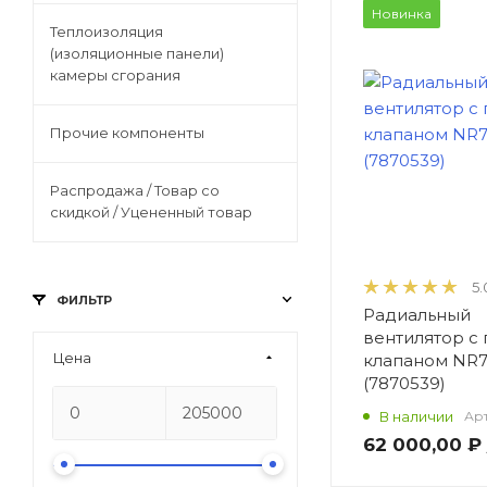
Новинка
/ Уцененный товар
Теплоизоляция
(изоляционные панели)
камеры сгорания
Прочие компоненты
Распродажа / Товар со
скидкой / Уцененный товар
5.
ФИЛЬТР
Радиальный
вентилятор с
Цена
клапаном NR
(7870539)
В наличии
Арт
62 000,00 ₽