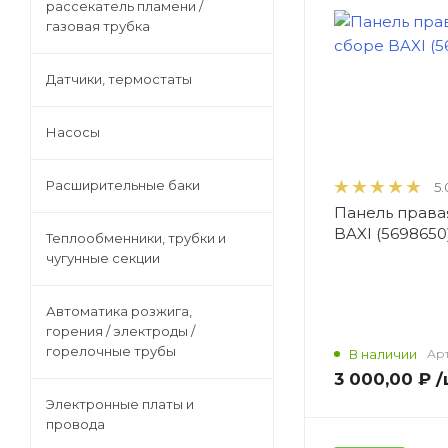
рассекатель пламени /
газовая трубка
Теплообменники, трубки и
чугунные секции
Датчики, термостаты
Насосы
Автоматика розжига, горения /
электроды / горелочные трубы
Расширительные баки
5.
Панель права
Электронные платы и провода
BAXI (5698650
Теплообменники, трубки и
чугунные секции
Теплоизоляция (изоляционные
Автоматика розжига,
панели) камеры сгорания
горения / электроды /
горелочные трубы
В наличии
Арт
3 000,00 ₽
/
Прочие компоненты
Электронные платы и
провода
Распродажа / Товар со скидкой