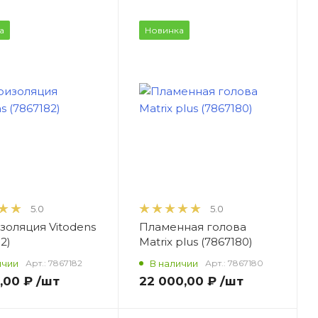
а
Новинка
5.0
5.0
золяция Vitodens
Пламенная голова
2)
Matrix plus (7867180)
ичии
Арт.:
7867182
В наличии
Арт.:
7867180
,00 ₽
/шт
22 000,00 ₽
/шт