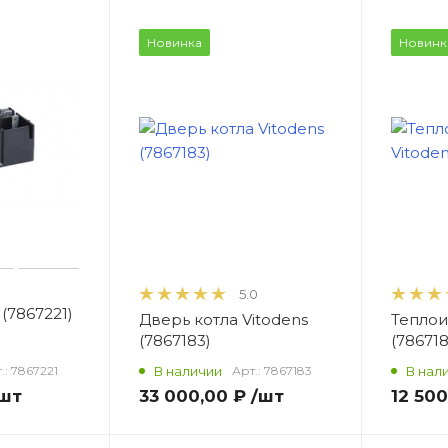
Новинка
Новинк
5.0
(7867221)
Дверь котла Vitodens
Теплои
(7867183)
(786718
.:
7867221
В наличии
Арт.:
7867183
В нал
шт
33 000,00 ₽
/шт
12 500