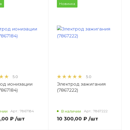
а
Новинка
5.0
5.0
од ионизации
Электрод зажигания
7867184)
(7867222)
ичии
Арт.:
7867184
В наличии
Арт.:
7867222
,00 ₽
/шт
10 300,00 ₽
/шт