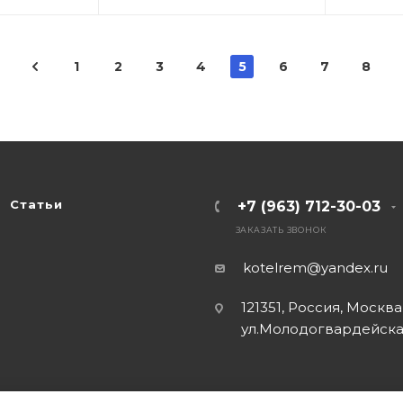
1
2
3
4
5
6
7
8
Статьи
+7 (963) 712-30-03
ЗАКАЗАТЬ ЗВОНОК
kotelrem@yandex.ru
121351, Россия, Москва
ул.Молодогвардейская